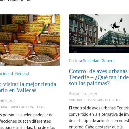
Cultura Sociedad
General
Control de aves urbanas
ociedad
General
Tenerife – ¿Qué tan inde
son las palomas?
visitar la mejor tienda
rio en Vallecas
31 AGOSTO, 2019
CONTROL DE AVES URBANAS TENERIFE
MBRE, 2019
IENDA HERBOLARIO EN VALLECAS
El control de aves urbanas Teneri
convertido en la alternativa de in
s personas suelen padecer de
de este tipo de animales en nues
fecciones buscan diferentes
entorno. Cabe destacar que la
as para eliminarlas. Una de ellas