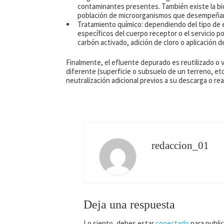
contaminantes presentes. También existe la bio
población de microorganismos que desempeñan 
Tratamiento químico: dependiendo del tipo de 
específicos del cuerpo receptor o el servicio po
carbón activado, adición de cloro o aplicación de
Finalmente, el efluente depurado es reutilizado o 
diferente (superficie o subsuelo de un terreno, et
neutralización adicional previos a su descarga o r
redaccion_01
Deja una respuesta
Lo siento, debes estar
conectado
para public