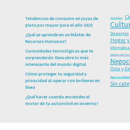
Ci
Tendencias de consumo en joyas de
Animales
Cultu
plata por mayor para el año 2025
Deportes
¿Qué se aprende en un Máster de
Hogar y
Recursos Humanos?
Informática
Curiosidades tecnológicas que te
Medios de Com
sorprenderán: Descubre lo más
Negoc
interesante del mundo digital
Ocio y E
Cómo proteger tu seguridad y
Recursos Refer
privacidad al operar con brókeres en
Sin cate
línea
¿Qué hacer cuando enciendes el
motor de tu automóvil en invierno?