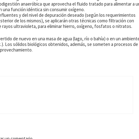
digestión anaeróbica que aprovecha el fluido tratado para alimentar a u
una función idéntica sin consumir oxígeno.
efluentes y del nivel de depuración deseado (según los requerimientos
sterior de los mismos), se aplicarán otras técnicas como filtración con
 rayos ultravioleta, para eliminar hierro, oxígeno, fosfatos o nitratos.
vertido de nuevo en una masa de agua (lago, río o bahía) o en un ambient
c.). Los sólidos biológicos obtenidos, además, se someten a procesos de
eaprovechamiento.
ar un comentario.