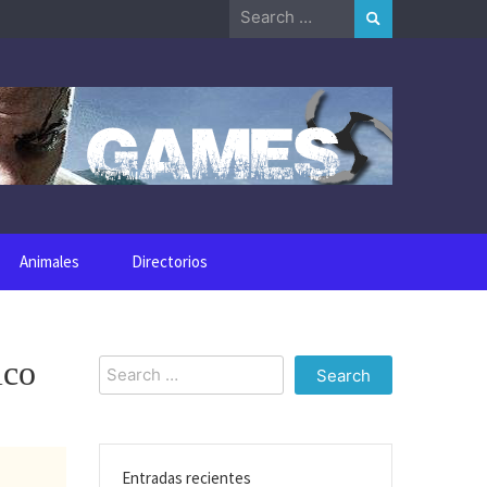
Search
for:
Animales
Directorios
ico
Search
for:
Entradas recientes