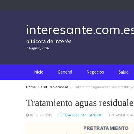
Skip
to
content
interesante.com.e
bitácora de interés
7 August, 2026
Inicio
General
Negocios
Salud
Home
Cultura Sociedad
Tratamiento aguas residuales: restituyen
Tratamiento aguas residuales
18 ENERO, 2018
CULTURA SOCIEDAD
GENERAL
TRATAMIENTO AG