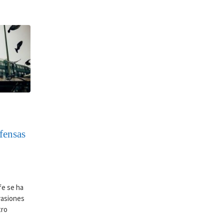
fensas
fe se ha
vasiones
tro