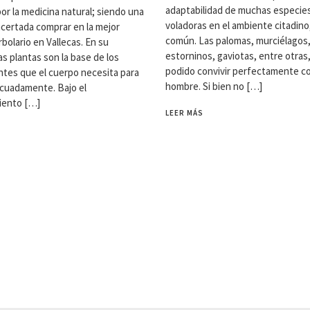
adaptabilidad de muchas especie
por la medicina natural; siendo una
voladoras en el ambiente citadino
acertada comprar en la mejor
común. Las palomas, murciélagos
bolario en Vallecas. En su
estorninos, gaviotas, entre otras
as plantas son la base de los
podido convivir perfectamente co
es que el cuerpo necesita para
hombre. Si bien no […]
cuadamente. Bajo el
iento […]
LEER MÁS