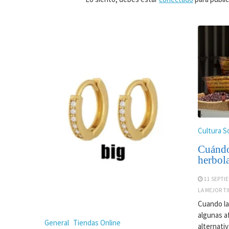
Cultura S
Cuándo 
herbola
11 SEPTIE
LA MEJOR T
Cuando la
algunas a
General
Tiendas Online
alternativ