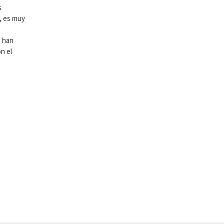
s
, es muy
,
, han
n el