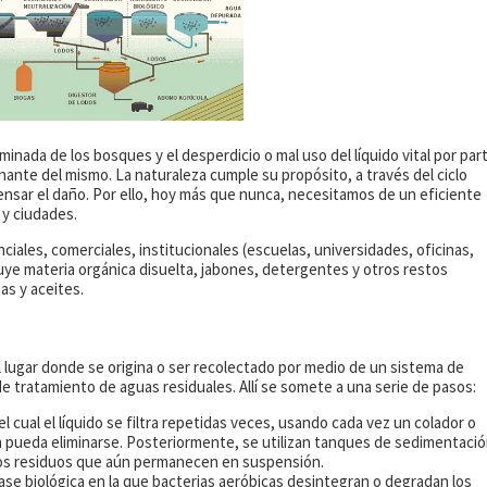
iminada de los bosques y el desperdicio o mal uso del líquido vital por par
ante del mismo. La naturaleza cumple su propósito, a través del ciclo
ensar el daño. Por ello, hoy más que nunca, necesitamos de un eficiente
 y ciudades.
ciales, comerciales, institucionales (escuelas, universidades, oficinas,
luye materia orgánica disuelta, jabones, detergentes y otros restos
as y aceites.
l lugar donde se origina o ser recolectado por medio de un sistema de
e tratamiento de aguas residuales. Allí se somete a una serie de pasos:
 cual el líquido se filtra repetidas veces, usando cada vez un colador o
 pueda eliminarse. Posteriormente, se utilizan tanques de sedimentaci
los residuos que aún permanecen en suspensión.
fase biológica en la que bacterias aeróbicas desintegran o degradan los