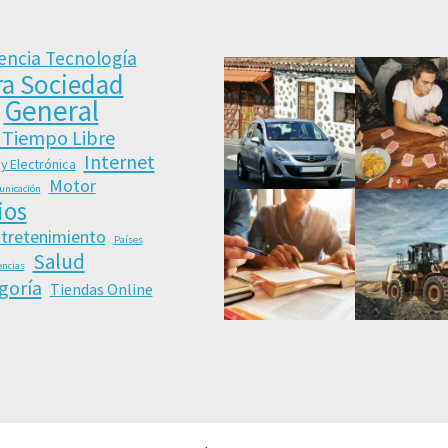
encia Tecnología
ra Sociedad
General
 Tiempo Libre
Internet
 y Electrónica
Motor
unicación
ios
ntretenimiento
Países
Salud
encias
goría
Tiendas Online