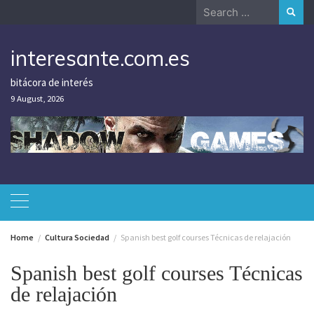
Skip
Search
to
for:
content
interesante.com.es
bitácora de interés
9 August, 2026
Home
Cultura Sociedad
Spanish best golf courses Técnicas de relajación
Spanish best golf courses Técnicas
de relajación