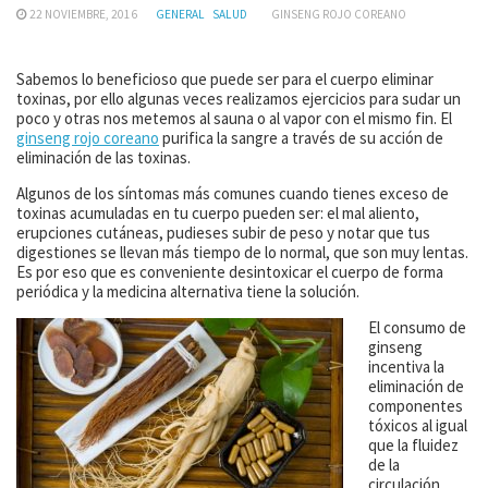
22 NOVIEMBRE, 2016
GENERAL
SALUD
GINSENG ROJO COREANO
Sabemos lo beneficioso que puede ser para el cuerpo eliminar
toxinas, por ello algunas veces realizamos ejercicios para sudar un
poco y otras nos metemos al sauna o al vapor con el mismo fin. El
ginseng rojo coreano
purifica la sangre a través de su acción de
eliminación de las toxinas.
Algunos de los síntomas más comunes cuando tienes exceso de
toxinas acumuladas en tu cuerpo pueden ser: el mal aliento,
erupciones cutáneas, pudieses subir de peso y notar que tus
digestiones se llevan más tiempo de lo normal, que son muy lentas.
Es por eso que es conveniente desintoxicar el cuerpo de forma
periódica y la medicina alternativa tiene la solución.
El consumo de
ginseng
incentiva la
eliminación de
componentes
tóxicos al igual
que la fluidez
de la
circulación.