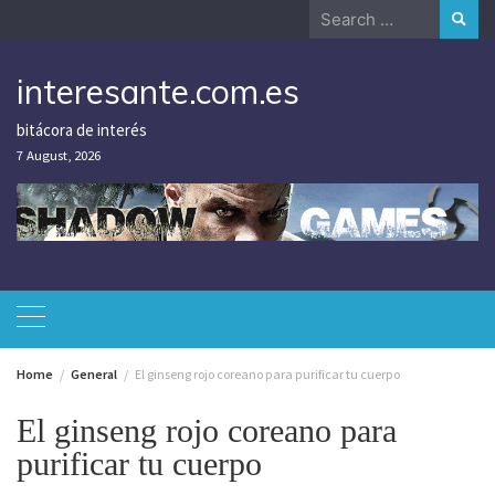
Skip
Search
to
for:
content
interesante.com.es
bitácora de interés
7 August, 2026
Home
General
El ginseng rojo coreano para purificar tu cuerpo
El ginseng rojo coreano para
purificar tu cuerpo