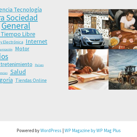
encia Tecnología
ra Sociedad
General
 Tiempo Libre
Internet
 y Electrónica
Motor
unicación
ios
ntretenimiento
Países
Salud
encias
goría
Tiendas Online
Powered by
WordPress
|
WP Magazine by WP Mag Plus