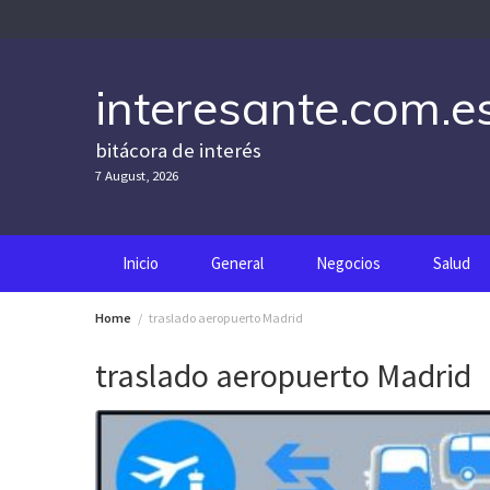
Skip
to
content
interesante.com.e
bitácora de interés
7 August, 2026
Inicio
General
Negocios
Salud
Home
traslado aeropuerto Madrid
traslado aeropuerto Madrid