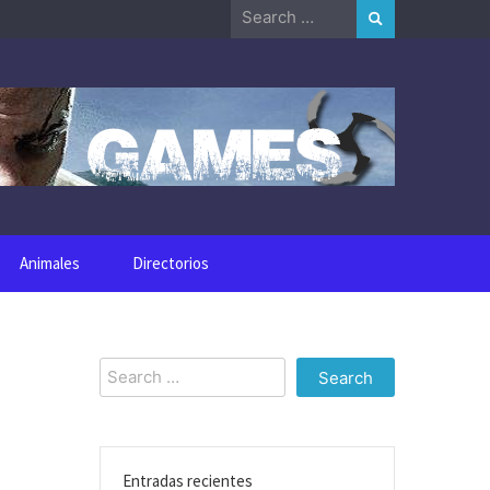
Search
for:
Animales
Directorios
Search
for:
Entradas recientes