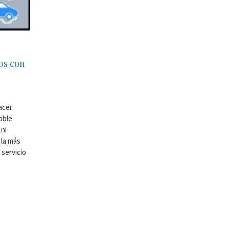
os con
acer
oble
 ni
 la más
 servicio